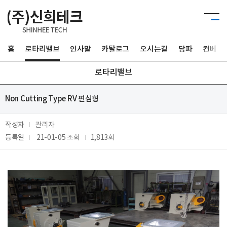
홈
로타리밸브
인사말
카탈로그
오시는길
담파
컨베이
로타리밸브
Non Cutting Type RV 편심형
작성자
관리자
등록일
21-01-05
조회
1,813회