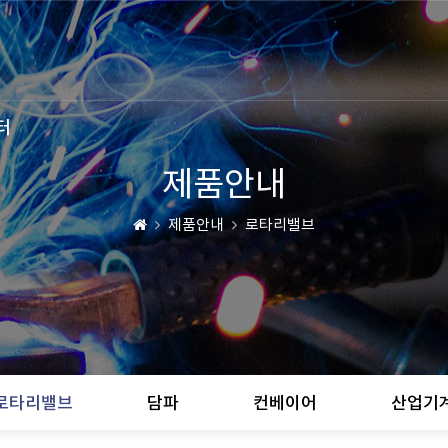
터
제품안내
제품안내
로타리밸브
로타리밸브
담파
컨베이어
산업기