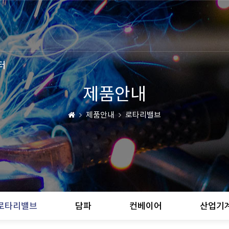
터
제품안내
제품안내
로타리밸브
로타리밸브
담파
컨베이어
산업기