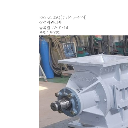
RVS-250SQ(수냉식,공냉식)
작성자
관리자
등록일
22-01-14
조회
1,590회