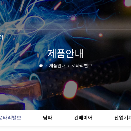
터
제품안내
제품안내
로타리밸브
로타리밸브
담파
컨베이어
산업기