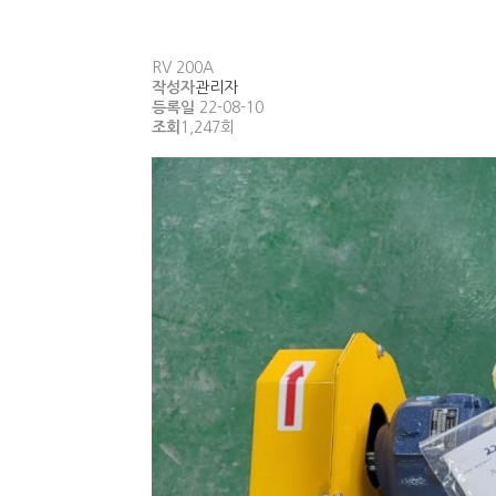
RV 200A
작성자
관리자
등록일
22-08-10
조회
1,247회