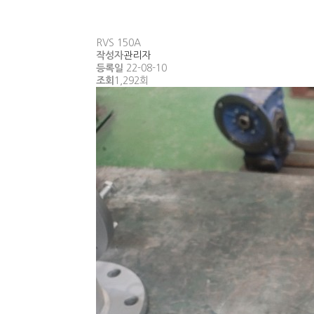
RVS 150A
작성자
관리자
등록일
22-08-10
조회
1,292회