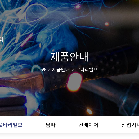
터
제품안내
제품안내
로타리밸브
로타리밸브
담파
컨베이어
산업기