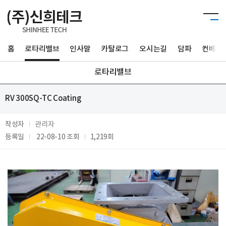
홈
로타리밸브
인사말
카탈로그
오시는길
담파
컨베이
로타리밸브
RV 300SQ-TC Coating
작성자
관리자
등록일
22-08-10
조회
1,219회