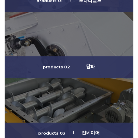
로타리밸브
products 01
담파
products 02
컨베이어
products 03