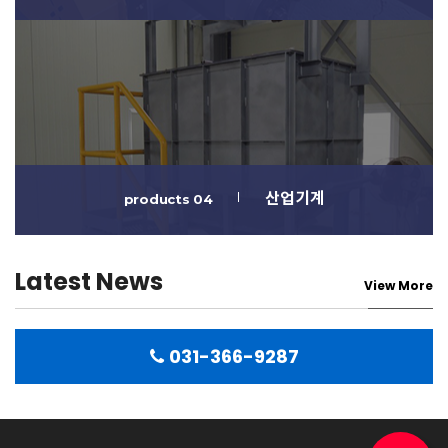
산업기계
products 04
Latest News
View More
031-366-9287