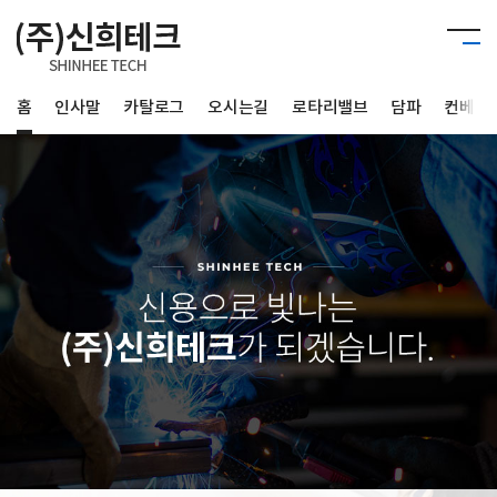
홈
인사말
카탈로그
오시는길
로타리밸브
담파
컨베이