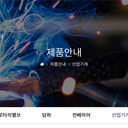
터
제품안내
제품안내
산업기계
로타리밸브
담파
컨베이어
산업기