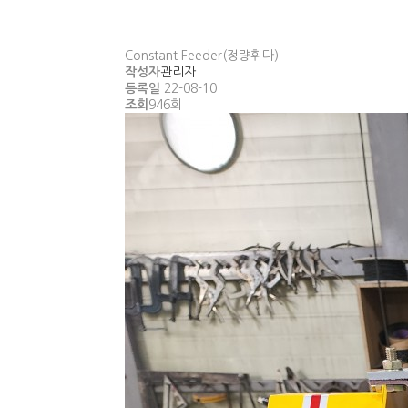
Constant Feeder(정량휘다)
작성자
관리자
등록일
22-08-10
조회
946회